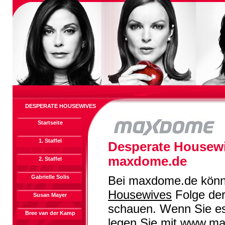
DESPERATE HOUSEWIVES
Startseite
1. Staffel
Desperate Housewi
maxdome.de
2. Staffel
Gabrielle Solis
Bei maxdome.de könn
Housewives
Folge der 
Susan Mayer
schauen. Wenn Sie es
Bree van der Kamp
legen Sie mit
www.ma