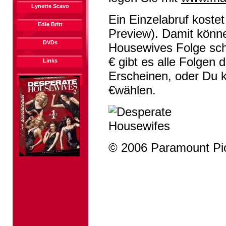
Lynette Scavo
Ein Einzelabruf kostet
Edie Britt
Preview). Damit könn
DVDs
Housewives Folge scha
€ gibt es alle Folgen d
Links
Erscheinen, oder Du k
€wählen.
© 2006 Paramount Pi