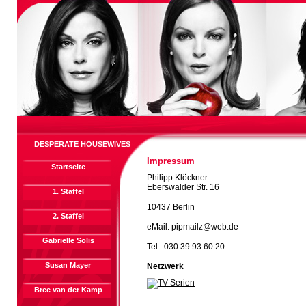
DESPERATE HOUSEWIVES
Impressum
Startseite
Philipp Klöckner
Eberswalder Str. 16
1. Staffel
10437 Berlin
2. Staffel
eMail: pipmailz@web.de
Gabrielle Solis
Tel.: 030 39 93 60 20
Susan Mayer
Netzwerk
Bree van der Kamp