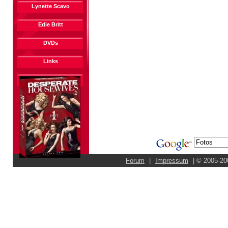
Lynette Scavo
Edie Britt
DVDs
Links
Forum
|
Impressum
| © 2005-20